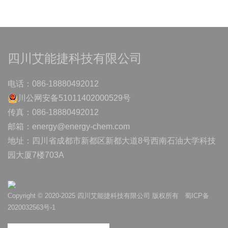
四川艾能捷科技有限公司
电话：086-18880492012
川公网安备51011402000529号
传真：086-18880492012
邮箱：energy@energy-chem.com
地址：四川省成都市新都区新都大道8号西南石油大学科技
园大厦7楼703A
网站建设
成都网站建设
电动消防车厂家
成都展览制作
成都西服订做
轮毂
西服
智能停车系统
成都工作服定做
Copyright © 2020-2025 四川艾能捷科技有限公司 版权所有
蜀ICP备
2020032563号-1