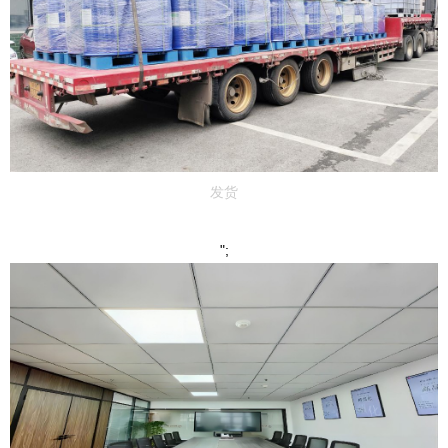
发货
";