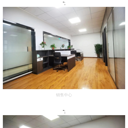
";
销售中心
";